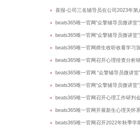
喜报-公司三名辅导员在公司2023年
​beats365唯一官网“众擎辅导员微讲
​beats365唯一官网“众擎辅导员微讲
​beats365唯一官网师生收听收看
​beats365唯一官网召开心理排查分析
​beats365唯一官网 “众擎辅导员微讲
​beats365唯一官网“众擎辅导员微讲堂
​beats365唯一官网召开心理工作研判
​beats365唯一官网开展新生心理关怀
​beats365唯一官网召开2022年