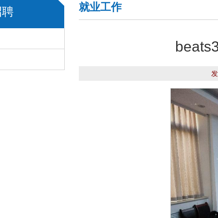
就业工作
招聘
​be
发