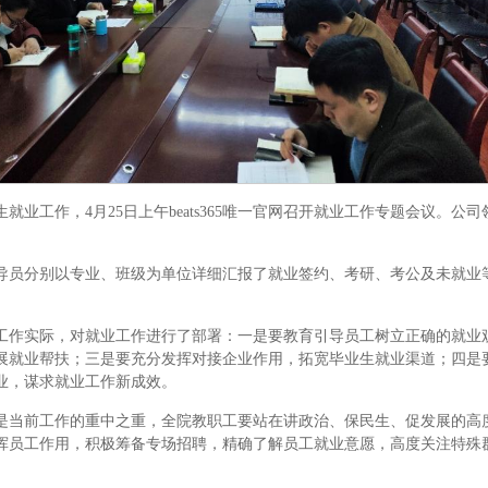
生就业工作，4月25日上午​beats365唯一官网召开就业工作专题会议。
导员分别以专业、班级为单位详细汇报了就业签约、考研、考公及未就业
工作实际，对就业工作进行了部署：一是要教育引导员工树立正确的就业
展就业帮扶；三是要充分发挥对接企业作用，拓宽毕业生就业渠道；四是
业，谋求就业工作新成效。
是当前工作的重中之重，全院教职工要站在讲政治、保民生、促发展的高
挥员工作用，积极筹备专场招聘，精确了解员工就业意愿，高度关注特殊