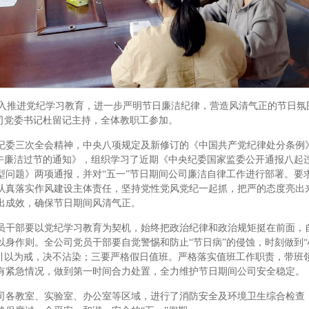
入推进党纪学习教育，进一步严明节日廉洁纪律，营造风清气正的节日氛围，4月3
司党委书记杜留记主持，全体教职工参加。
纪委三次全会精神，中央八项规定及新修订的《中国共产党纪律处分条例
端午廉洁过节的通知》，组织学习了近期《中央纪委国家监委公开通报八起
型问题》两项通报，并对“五一”节日期间公司廉洁自律工作进行部署。要
认真落实作风建设主体责任，坚持党性党风党纪一起抓，把严的态度亮出
出成效，确保节日期间风清气正。
员干部要以党纪学习教育为契机，始终把政治纪律和政治规矩挺在前面，
身作则。全公司党员干部要自觉警惕和防止“节日病”的侵蚀，时刻做到“
，引以为戒，决不沾染；三要严格假日值班。严格落实值班工作职责，带班
有紧急情况，做到第一时间合力处置，全力维护节日期间公司安全稳定。
司各教室、实验室、办公室等区域，进行了消防安全及环境卫生综合检查