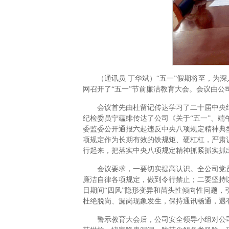
（通讯员 丁华斌）“五一”假期将至，为深
网召开了“五一”节前廉洁教育大会。会议由公
会议首先由杜留记传达学习了二十届中央
纪检委员宁蕴绯传达了公司《关于“五一”、
委监委公开通报六起违反中央八项规定精神典
项规定作为长期有效的铁规矩、硬杠杠，严肃
行起来，把落实中央八项规定精神抓紧抓实抓
会议要求，一要切实提高认识。全公司党
廉洁自律各项规定，做到令行禁止；二要坚持以
日期间“四风”隐形变异和苗头性倾向性问题
杜绝脱岗、漏岗现象发生，保持通讯畅通，遇
警示教育大会后，公司安全领导小组对公