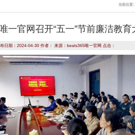
当前位置:
s365唯一官网召开“五一”节前廉洁教
布日期：2024-04-30 作者： 来源：beats365唯一官网 点击：