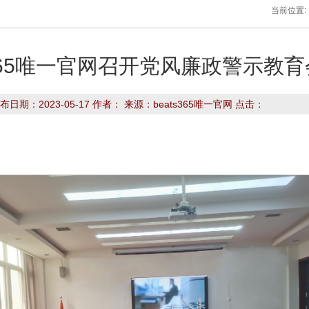
当前位置:
ts365唯一官网召开党风廉政警示教育
布日期：2023-05-17 作者： 来源：beats365唯一官网 点击：