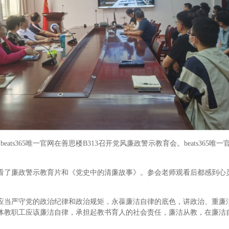
beats365唯一官网在善思楼B313召开党风廉政警示教育会。​beats36
看了廉政警示教育片和《党史中的清廉故事》。参会老师观看后都感到心
应当严守党的政治纪律和政治规矩，永葆廉洁自律的底色，讲政治、重廉
体教职工应该廉洁自律，承担起教书育人的社会责任，廉洁从教，在廉洁自