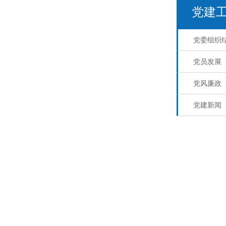
党建
党委组织
党员发展
党风廉政
党建新闻